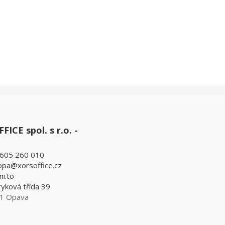
ICE spol. s r.o. -
605 260 010
opa@xorsoffice.cz
ni.to
yková třída 39
1 Opava