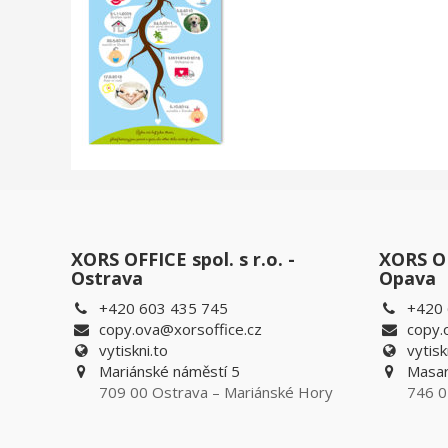
XORS OFFICE spol. s r.o. -
XORS OFF
Ostrava
Opava
+420 603 435 745
+420 
copy.ova@xorsoffice.cz
copy.
vytiskni.to
vytisk
Mariánské náměstí 5
Masar
709 00 Ostrava – Mariánské Hory
746 0